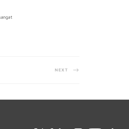
sangat
NEXT