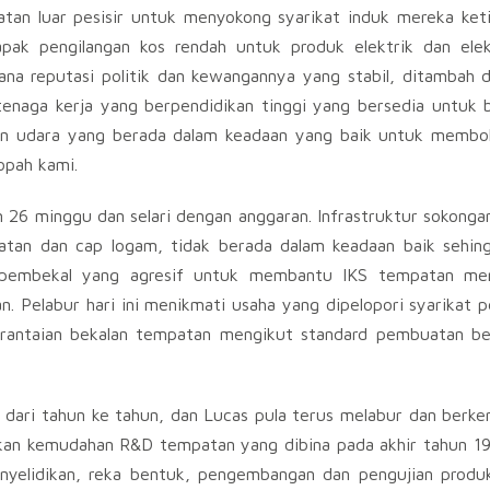
an luar pesisir untuk menyokong syarikat induk mereka keti
k pengilangan kos rendah untuk produk elektrik dan elek
ana reputasi politik dan kewangannya yang stabil, ditambah 
 tenaga kerja yang berpendidikan tinggi yang bersedia untuk be
 dan udara yang berada dalam keadaan yang baik untuk membo
opah kami.
 26 minggu dan selari dengan anggaran. Infrastruktur sokonga
atan dan cap logam, tidak berada dalam keadaan baik sehin
pembekal yang agresif untuk membantu IKS tempatan me
n. Pelabur hari ini menikmati usaha yang dipelopori syarikat p
antaian bekalan tempatan mengikut standard pembuatan be
 dari tahun ke tahun, dan Lucas pula terus melabur dan berk
an kemudahan R&D tempatan yang dibina pada akhir tahun 199
enyelidikan, reka bentuk, pengembangan dan pengujian produ