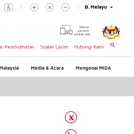
|
|
B. Melayu
Mesra
peranti
mudah alih
e-Perkhidmatan
Soalan Lazim
Hubungi Kami
Malaysia
Media & Acara
Mengenai MIDA