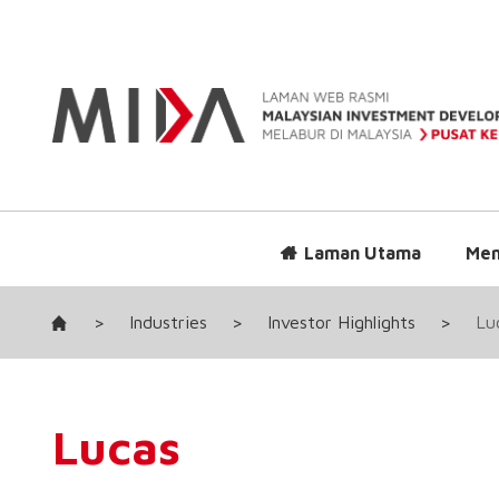
Laman Utama
Men
>
Industries
>
Investor Highlights
>
Lu
Lucas