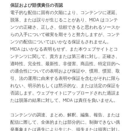
保証および賠償責任の否認
電子的な配信に固有の欠陥により、コンテンツに遅延、
脱落、または誤りが生じることがあり、
MIDA
はコンテ
ンツの正確さ、正しさ、信頼できると思われるソースか
らの入手について確実を期そうと努力しますが、コンテ
ンツの配信についてはいかなる保証もされません。
MIDA
はいかなる表明もせず、また本ウェブサイトとコ
ンテンツに関して、貴方または第三者に対し、正確さ、
適時性、完全性、最新性、非侵害、商品性、特定目的へ
の適合性についての表明および保証や、慣用、慣習、取
引、法の運用に由来する表明や保証を含むがそれに限ら
れない、明示的もしくは黙示的な、または法定の保証を
否認します。ウェブサイトにアップロードされた過誤ま
たは脱落の結果に対して、
MIDA
は責任を負いません。
コンテンツの調達、まとめ、解釈、編集、報告、または
配信に際して、全体的または部分的に、制御できない偶
発事象または過失により生じた、損失または損害に対し