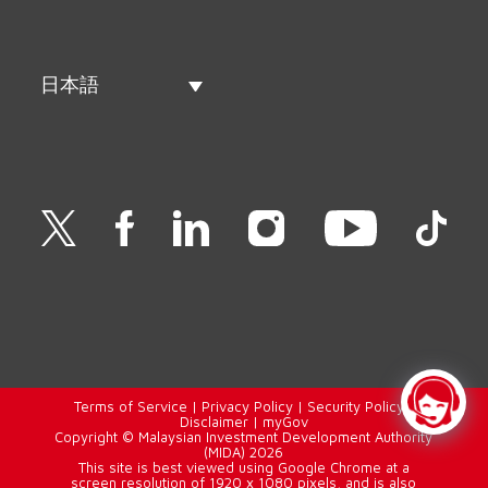
日本語
Terms of Service
|
Privacy Policy
|
Security Policy
|
Disclaimer
|
myGov
Copyright © Malaysian Investment Development Authority
(MIDA) 2026
This site is best viewed using Google Chrome at a
screen resolution of 1920 x 1080 pixels, and is also