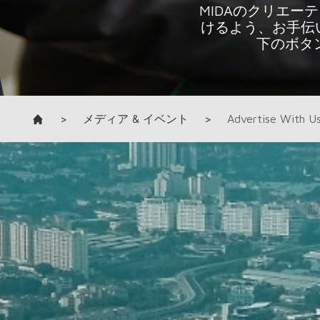
>
メディア & イベント
>
Advertise With U