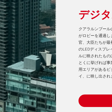
デジタ
クアラルンプール
がロビーを通過し
官、大臣たちが最初
のLEDディスプ
ルに映されたもの
とくに挙げれば事
用エリアがあるビ
イ、に映し出され