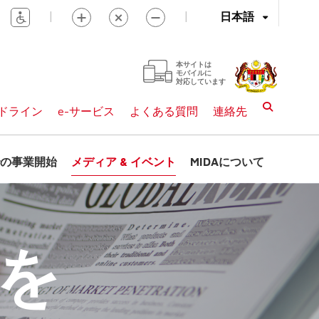
|
|
日本語
本サイトは
モバイルに
対応しています
ドライン
e-サービス
よくある質問
連絡先
の事業開始
メディア & イベント
MIDAについて