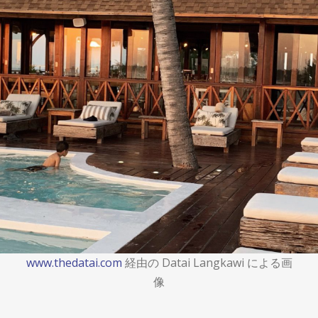
www.thedatai.com
経由の Datai Langkawi による画
像