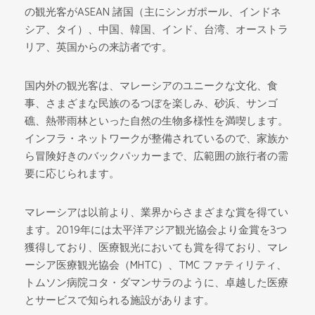
の観光客がASEAN 諸国（主にシンガポール、インドネ
シア、タイ）、中国、韓国、インド、台湾、オーストラ
リア、英国からの来訪者です。
国内外の観光客は、マレーシアのユニークな文化、食
事、さまざまな民族のるつぼを楽しみ、砂浜、サンゴ
礁、熱帯雨林といった自然の生物多様性を満喫します。
インフラ・ネットワークが整備されているので、家族か
ら冒険好きのバックパッカーまで、広範囲の旅行者の需
要に応じられます。
マレーシアは以前より、業界からさまざまな賞を得てい
ます。2019年には太平洋アジア観光協会より金賞を3つ
獲得しており、医療観光においても賞を得ており、マレ
ーシア医療観光協会（MHTC）、TMC ファティリティ、
トムソン病院コタ・ダマンサラのように、卓越した医療
とサービスで知られる施設があります。