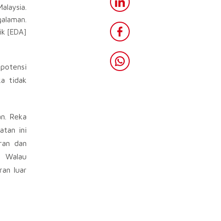
alaysia.
galaman.
ik [EDA]
potensi
ka tidak
an. Reka
atan ini
oran dan
. Walau
an luar