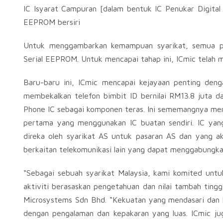
IC Isyarat Campuran [dalam bentuk IC Penukar Digital 
EEPROM bersiri
Untuk menggambarkan kemampuan syarikat, semua pro
Serial EEPROM. Untuk mencapai tahap ini, ICmic telah 
Baru-baru ini, ICmic mencapai kejayaan penting den
membekalkan telefon bimbit ID bernilai RM13.8 juta d
Phone IC sebagai komponen teras. Ini sememangnya meru
pertama yang menggunakan IC buatan sendiri. IC yan
direka oleh syarikat AS untuk pasaran AS dan yang a
berkaitan telekomunikasi lain yang dapat menggabungkan I
“Sebagai sebuah syarikat Malaysia, kami komited un
aktiviti berasaskan pengetahuan dan nilai tambah tingg
Microsystems Sdn Bhd. “Kekuatan yang mendasari dan k
dengan pengalaman dan kepakaran yang luas. ICmic j