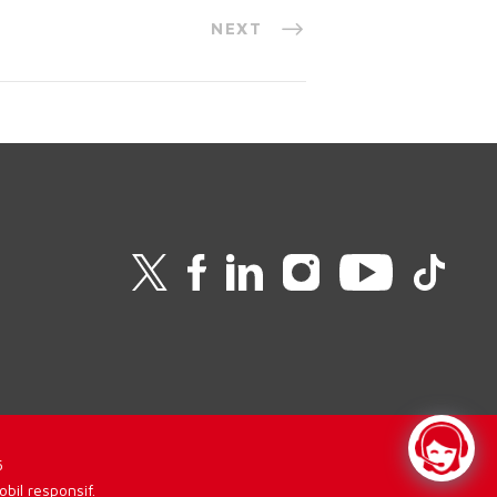
NEXT
5
il responsif.