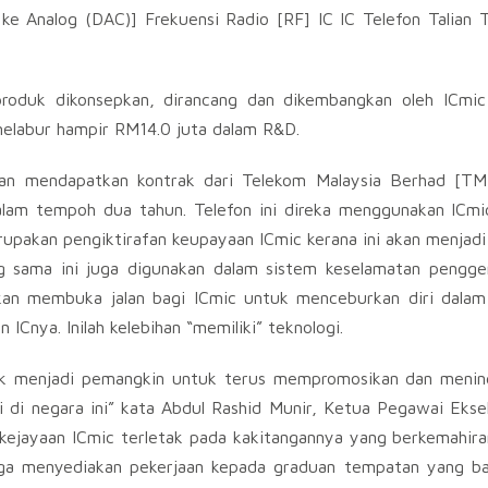
ke Analog (DAC)] Frekuensi Radio [RF] IC IC Telefon Talian 
duk dikonsepkan, dirancang dan dikembangkan oleh ICmic 
melabur hampir RM14.0 juta dalam R&D.
gan mendapatkan kontrak dari Telekom Malaysia Berhad [TM
alam tempoh dua tahun. Telefon ini direka menggunakan ICmi
pakan pengiktirafan keupayaan ICmic kerana ini akan menjadi
g sama ini juga digunakan dalam sistem keselamatan pengge
kan membuka jalan bagi ICmic untuk menceburkan diri dalam
Cnya. Inilah kelebihan “memiliki” teknologi.
tuk menjadi pemangkin untuk terus mempromosikan dan menin
i di negara ini” kata Abdul Rashid Munir, Ketua Pegawai Ekse
ejayaan ICmic terletak pada kakitangannya yang berkemahira
uga menyediakan pekerjaan kepada graduan tempatan yang ba