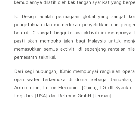
kemudiannya dilatih oleh kakitangan syarikat yang berp
IC Design adalah perniagaan global yang sangat kom
pengetahuan dan memerlukan penyelidikan dan pengem
bentuk IC sangat tinggi kerana aktiviti ini mempunyai k
pasti akan membuka jalan bagi Malaysia untuk menja
memasukkan semua aktiviti di sepanjang rantaian nila
pemasaran teknikal.
Dari segi hubungan, ICmic mempunyai rangkaian operas
ujian wafer terkemuka di dunia. Sebagai tambahan, 
Automation, Litton Elecronics [China], LG dll. Syarika
Logistics [USA] dan Retronic GmbH [Jerman].