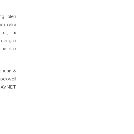
ng oleh
am reka
or,. Ini
 dengan
jian dan
sangan &
ockwell
uk AVNET