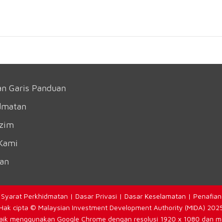
an Garis Panduan
dmatan
azim
Kami
an
Syarat
Perkhidmatan |
Dasar Privasi
|
Dasar Keselamatan
|
Penafian
Hak cipta © Malaysian Investment Development Authority (MIDA) 202
aik menggunakan Google Chrome dengan resolusi 1920 x 1080 dan mob