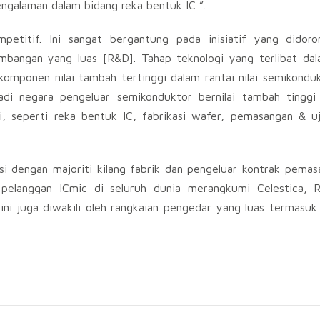
engalaman dalam bidang reka bentuk IC ”.
petitif. Ini sangat bergantung pada inisiatif yang didoro
bangan yang luas [R&D]. Tahap teknologi yang terlibat dal
omponen nilai tambah tertinggi dalam rantai nilai semikondukt
di negara pengeluar semikonduktor bernilai tambah tinggi
i, seperti reka bentuk IC, fabrikasi wafer, pemasangan & u
i dengan majoriti kilang fabrik dan pengeluar kontrak pema
pelanggan ICmic di seluruh dunia merangkumi Celestica, R
t ini juga diwakili oleh rangkaian pengedar yang luas termas