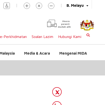
|
|
B. Melayu
Mesra
peranti
mudah alih
e-Perkhidmatan
Soalan Lazim
Hubungi Kami
Malaysia
Media & Acara
Mengenai MIDA