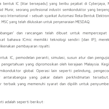
 bentuk IC [litar bersepadu] yang beribu pejabat di Cyberjaya, M
d Munir, seorang profesional industri semikonduktor yang berpen
vaco International – sebuah syarikat Automasi Reka Bentuk Elektron
kat MSC yang telah diluluskan untuk penyenaraian MESDAQ.
mbangan’ dan rancangan telah dibuat untuk mempercepat 
kat bahawa ICmic memiliki teknologi sendiri [dan IP]; mere
dikenakan pembayaran royalti.
ntuk IC, pemodelan peranti, simulasi, susun atur dan penguji
 pengetahuan yang dipromosikan oleh kerajaan Malaysia. Kegi
mikonduktor global. Operasi lain seperti pelindung, pengec
r antarabangsa yang pakar dalam perkhidmatan tersebut
 terbaik yang memenuhi syarat dan dipilih untuk penyumber
ti adalah seperti berikut: