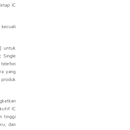
Tetap IC
kecuali
] untuk
c Single
 telefon
ra yang
 produk
gkatkan
kutif IC
n tinggi
ru, dan