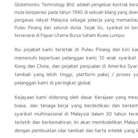
Globetronics Technology Bhd. adalah pengeluar kontrak ber
mula beroperasi pada tahun 1990 di sebuah kilang yang dis
pengasas rakyat Malaysia sebagai pekerja yang memantau 
Pulau Pinang dari seluruh dunia. Sejak itu, syarikat ini 
tersenarai di Papan Utama Bursa Saham Kuala Lumpur.
Ibu pejabat kami terletak di Pulau Pinang dan kini k
memenuhi keperluan pelanggan kami. 10 anak syarikat k
Kong dan China, dan pejabat penjualan di Amerika Sya
tambah yang lebih tinggi, platform pakej / proses y
pelanggan kami di peringkat global.
Kejayaan kami didorong oleh dasar Kerajaan yang mesra 
biasa, dan tenaga kerja yang berdedikasi dan berkem
syarikat multinasional di Malaysia dalam 30 tahun tera
terlatih dan berkemahiran. Ini akan membolehkan Malays
dengan pembuatan nilai tambah dan harta intelek yang le