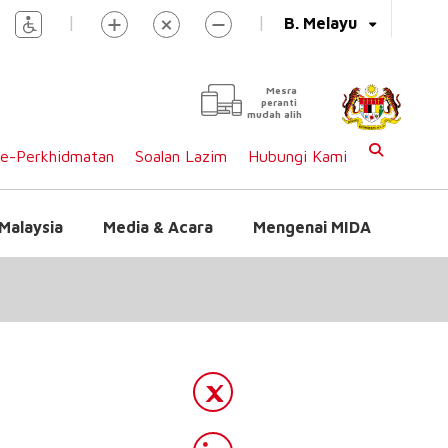
|
|
B. Melayu
Mesra
peranti
mudah alih
e-Perkhidmatan
Soalan Lazim
Hubungi Kami
Malaysia
Media & Acara
Mengenai MIDA