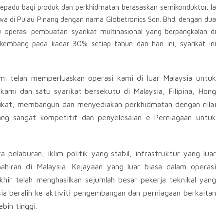
sepadu bagi produk dan perkhidmatan berasaskan semikonduktor. Ia
ewa di Pulau Pinang dengan nama Globetronics Sdn. Bhd. dengan dua
operasi pembuatan syarikat multinasional yang berpangkalan di
berkembang pada kadar 30% setiap tahun dan hari ini, syarikat ini
ami telah memperluaskan operasi kami di luar Malaysia untuk
ami dan satu syarikat bersekutu di Malaysia, Filipina, Hong
rikat, membangun dan menyediakan perkhidmatan dengan nilai
ang sangat kompetitif dan penyelesaian e-Perniagaan untuk
pelaburan, iklim politik yang stabil, infrastruktur yang luar
ahiran di Malaysia. Kejayaan yang luar biasa dalam operasi
khir telah menghasilkan sejumlah besar pekerja teknikal yang
ia beralih ke aktiviti pengembangan dan perniagaan berkaitan
bih tinggi.