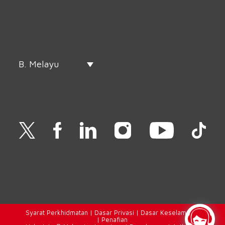
B. Melayu
Syarat
Perkhidmatan |
Dasar Privasi
|
Dasar Keselamatan
|
Penafian