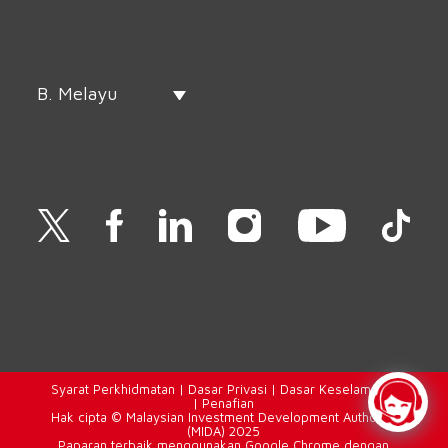
B. Melayu
Syarat
Perkhidmatan |
Dasar Privasi
|
Dasar Keselamatan
|
Penafian
Hak cipta © Malaysian Investment Development Authority
(MIDA) 2025
Paparan terbaik menggunakan Google Chrome dengan