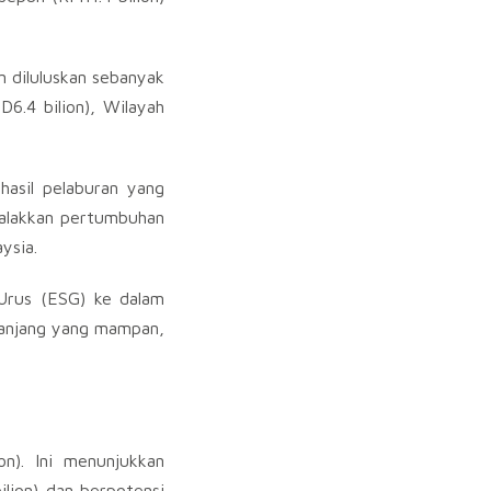
n diluluskan sebanyak
D6.4 bilion), Wilayah
asil pelaburan yang
galakkan pertumbuhan
ysia.
 Urus (ESG) ke dalam
panjang yang mampan,
n). Ini menunjukkan
lion) dan berpotensi