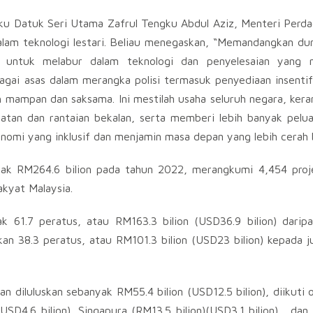
u Datuk Seri Utama Zafrul Tengku Abdul Aziz, Menteri Perd
alam teknologi lestari. Beliau menegaskan, “Memandangkan du
ak untuk melabur dalam teknologi dan penyelesaian yang
gai asas dalam merangka polisi termasuk penyediaan insentif
h mampan dan saksama. Ini mestilah usaha seluruh negara, ker
tan dan rantaian bekalan, serta memberi lebih banyak pelu
onomi yang inklusif dan menjamin masa depan yang lebih cerah 
yak RM264.6 bilion pada tahun 2022, merangkumi 4,454 proj
kyat Malaysia.
61.7 peratus, atau RM163.3 bilion (USD36.9 bilion) daripa
n 38.3 peratus, atau RM101.3 bilion (USD23 bilion) kepada j
n diluluskan sebanyak RM55.4 bilion (USD12.5 bilion), diikuti 
USD4.6 bilion), Singapura (RM13.5 bilion)(USD3.1 bilion) , dan