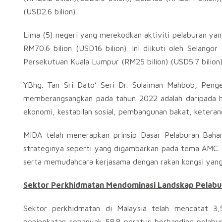
(USD2.6 bilion).
Lima (5) negeri yang merekodkan aktiviti pelaburan yan
RM70.6 bilion (USD16 bilion). Ini diikuti oleh Selangor
Persekutuan Kuala Lumpur (RM25 bilion) (USD5.7 bilion) 
YBhg. Tan Sri Dato’ Seri Dr. Sulaiman Mahbob, Peng
memberangsangkan pada tahun 2022 adalah daripada h
ekonomi, kestabilan sosial, pembangunan bakat, ketera
MIDA telah menerapkan prinsip Dasar Pelaburan Bahar
strateginya seperti yang digambarkan pada tema AMC.
serta memudahcara kerjasama dengan rakan kongsi yan
Sektor Perkhidmatan Mendominasi Landskap Pelabu
Sektor perkhidmatan di Malaysia telah mencatat 3,5
peningkatan sebanyak 58.8 peratus berbanding pelabur