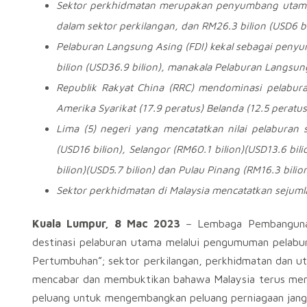
Sektor perkhidmatan merupakan penyumbang uta
dalam sektor
perkilangan
, dan
RM26.3
bilion
(USD6
b
Pelaburan Langsung Asing (FDI) kekal sebagai penyu
bilion (
USD36.9
bilion), manakala Pelaburan Langs
Republik Rakyat China (RRC) mendominasi pelabur
Amerika Syarikat (
17.9
peratus) Belanda (
12.5
peratus
Lima (5) negeri yang mencatatkan nilai pelaburan 
(
USD16
bilion), Selangor (
RM60.1
bilion)(
USD13.6
bili
bilion)(
USD5.7
bilion) dan Pulau Pinang (
RM16.3
bilion
Sektor perkhidmatan di Malaysia mencatatkan sejumla
Kuala Lumpur, 8 Mac 2023
– Lembaga Pembangunan
destinasi pelaburan utama melalui pengumuman pelabu
Pertumbuhan”; sektor perkilangan, perkhidmatan dan u
mencabar dan membuktikan bahawa Malaysia terus memba
peluang untuk mengembangkan peluang perniagaan jangk