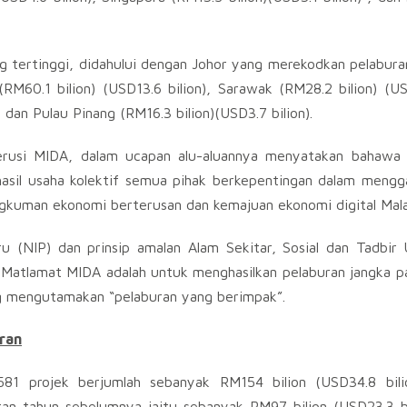
g tertinggi, didahului dengan Johor yang merekodkan pelabura
 (RM60.1 bilion) (USD13.6 bilion), Sarawak (RM28.2 bilion) (US
dan Pulau Pinang (RM16.3 bilion)(USD3.7 bilion).
erusi MIDA, dalam ucapan alu-aluannya menyatakan bahawa h
asil usaha kolektif semua pihak berkepentingan dalam meng
ngkuman ekonomi berterusan dan kemajuan ekonomi digital Mala
u (NIP) dan prinsip amalan Alam Sekitar, Sosial dan Tadbir
 Matlamat MIDA adalah untuk menghasilkan pelaburan jangka 
g mengutamakan “pelaburan yang berimpak”.
ran
81 projek berjumlah sebanyak RM154 bilion (USD34.8 bilio
an tahun sebelumnya iaitu sebanyak RM97 bilion (USD23.3 bi