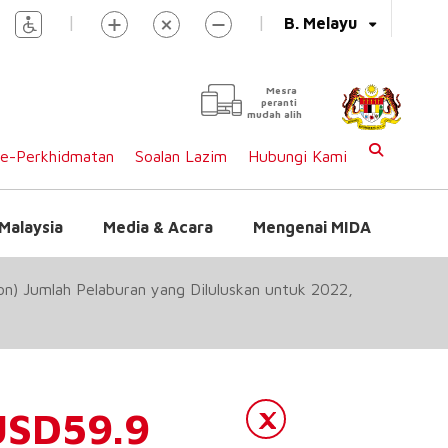
|
|
B. Melayu
Mesra
peranti
mudah alih
e-Perkhidmatan
Soalan Lazim
Hubungi Kami
Malaysia
Media & Acara
Mengenai MIDA
on) Jumlah Pelaburan yang Diluluskan untuk 2022,
USD59.9