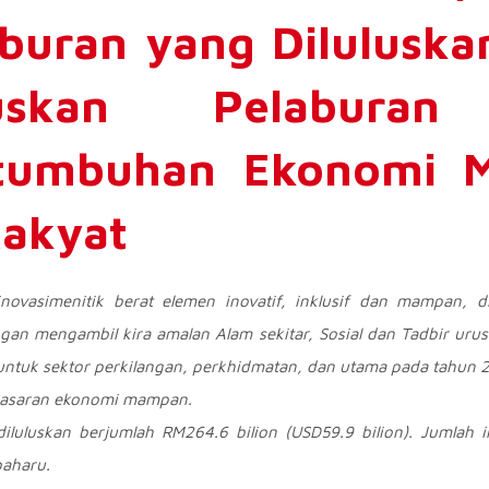
aburan yang Diluluska
uskan Pelaburan
rtumbuhan Ekonomi 
akyat
novasimenitik berat elemen inovatif, inklusif dan mampan,
an mengambil kira amalan Alam sekitar, Sosial dan Tadbir urus
untuk sektor
perkilangan,
perkhidmatan, dan utama pada tahun
sasaran ekonomi mampan.
diluluskan berjumlah
RM264.6
bilion (
USD59.9
bilion). Jumlah
baharu.