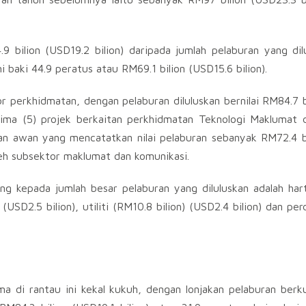
bilion (USD19.2 bilion) daripada jumlah pelaburan yang dil
aki 44.9 peratus atau RM69.1 bilion (USD15.6 bilion).
perkhidmatan, dengan pelaburan diluluskan bernilai RM84.7 bi
lima (5) projek berkaitan perkhidmatan Teknologi Maklumat 
 awan yang mencatatkan nilai pelaburan sebanyak RM72.4 bil
leh subsektor maklumat dan komunikasi.
g kepada jumlah besar pelaburan yang diluluskan adalah hart
(USD2.5 bilion), utiliti (RM10.8 bilion) (USD2.4 bilion) dan p
a di rantau ini kekal kukuh, dengan lonjakan pelaburan berkua