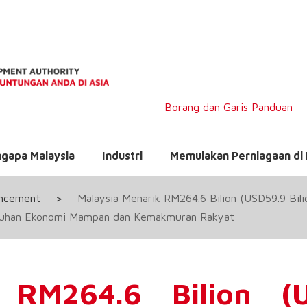
Borang dan Garis Panduan
gapa Malaysia
Industri
Memulakan Perniagaan di 
uncement
>
Malaysia Menarik RM264.6 Bilion (USD59.9 Bili
buhan Ekonomi Mampan dan Kemakmuran Rakyat
 RM264.6 Bilion (