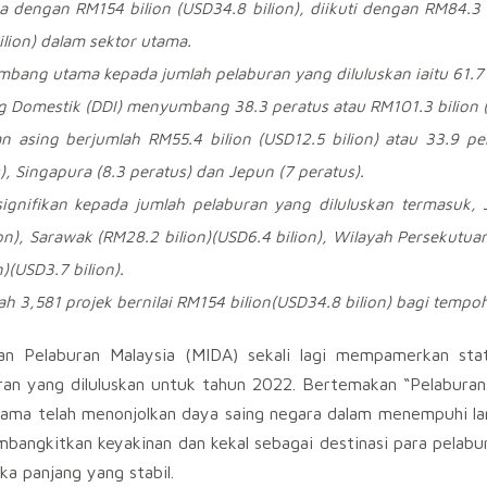
ma dengan
RM154
bilion (
USD34.8
bilion), diikuti dengan
RM84.3
ilion) dalam sektor utama.
mbang utama kepada jumlah pelaburan yang diluluskan iaitu
61.7
ung Domestik (DDI) menyumbang
38.3
peratus atau
RM101.3
bilion 
an asing berjumlah
RM55.4
bilion (
USD12.5
bilion) atau
33.9
per
), Singapura (
8.3
peratus) dan Jepun
(7
peratus).
signifikan kepada jumlah pelaburan yang diluluskan termasuk, 
on), Sarawak (
RM28.2
bilion)(
USD6.4
bilion), Wilayah Persekutua
)(
USD3.7
bilion).
h 3,581 projek bernilai RM154 bilion(USD34.8 bilion) bagi tempo
 Pelaburan Malaysia (MIDA) sekali lagi mempamerkan stat
ran yang diluluskan untuk tahun 2022. Bertemakan “Pelabur
tama telah menonjolkan daya saing negara dalam menempuhi l
ngkitkan keyakinan dan kekal sebagai destinasi para pelabur
a panjang yang stabil.