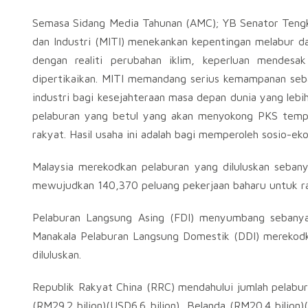
Semasa Sidang Media Tahunan (AMC); YB Senator Tengk
dan Industri (MITI) menekankan kepentingan melabur d
dengan realiti perubahan iklim, keperluan mendes
dipertikaikan. MITI memandang serius kemampanan seba
industri bagi kesejahteraan masa depan dunia yang lebi
pelaburan yang betul yang akan menyokong PKS tempa
rakyat. Hasil usaha ini adalah bagi memperoleh sosio-ek
Malaysia merekodkan pelaburan yang diluluskan seban
mewujudkan 140,370 peluang pekerjaan baharu untuk ra
Pelaburan Langsung Asing (FDI) menyumbang sebanyak 
Manakala Pelaburan Langsung Domestik (DDI) merekodka
diluluskan.
Republik Rakyat China (RRC) mendahului jumlah pelabura
(RM29.2 bilion)(USD6.6 bilion), Belanda (RM20.4 bilion)(