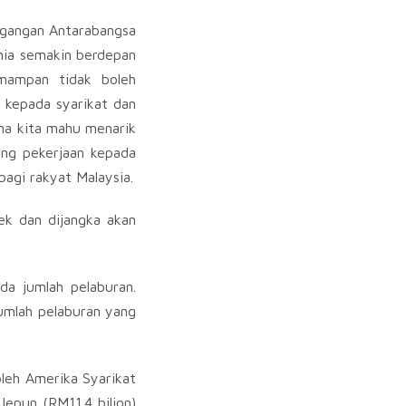
agangan Antarabangsa
nia semakin berdepan
 mampan tidak boleh
 kepada syarikat dan
ana kita mahu menarik
ang pekerjaan kepada
bagi rakyat Malaysia.
ek dan dijangka akan
da jumlah pelaburan.
umlah pelaburan yang
oleh Amerika Syarikat
 Jepun (RM11.4 bilion)