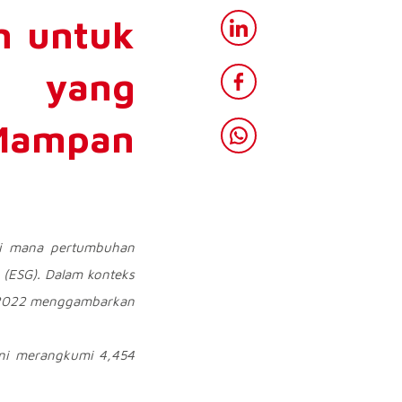
n untuk
 yang
Mampan
 di mana pertumbuhan
 (ESG). Dalam konteks
 2022 menggambarkan
 ini merangkumi
4,454