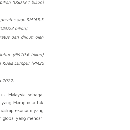
bilion (
USD19.1
bilion)
peratus atau
RM163.3
(
USD23
bilion).
atus dan diikuti oleh
Johor (
RM70.6
bilion)
n Kuala Lumpur (
RM25
h 2022.
us Malaysia sebagai
an yang Mampan untuk
andskap ekonomi yang
 global yang mencari