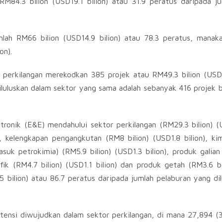
M84.3 bilion (USD19.1 bilion) atau 31.9 peratus daripada j
umlah RM66 bilion (USD14.9 bilion) atau 78.3 peratus, man
on).
 perkilangan merekodkan 385 projek atau RM49.3 bilion (USD11
diluluskan dalam sektor yang sama adalah sebanyak 416 projek 
ektronik (E&E) mendahului sektor perkilangan (RM29.3 bilion) (U
), kelengkapan pengangkutan (RM8 bilion) (USD1.8 bilion), k
asuk petrokimia) (RM5.9 bilion) (USD1.3 bilion), produk gali
ifik (RM4.7 bilion) (USD1.1 bilion) dan produk getah (RM3.6 bil
5 bilion) atau 86.7 peratus daripada jumlah pelaburan yang di
ensi diwujudkan dalam sektor perkilangan, di mana 27,894 (3