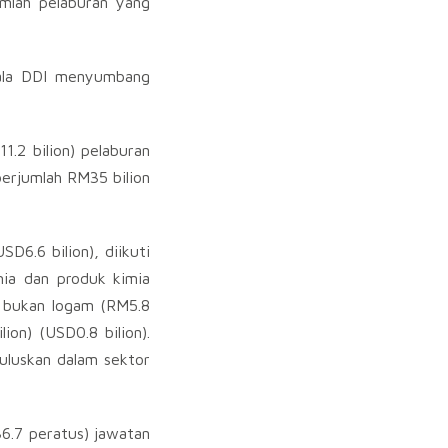
umlah pelaburan yang
akala DDI menyumbang
.2 bilion) pelaburan
berjumlah RM35 bilion
SD6.6 bilion), diikuti
imia dan produk kimia
an bukan logam (RM5.8
ion) (USD0.8 bilion).
luluskan dalam sektor
6.7 peratus) jawatan