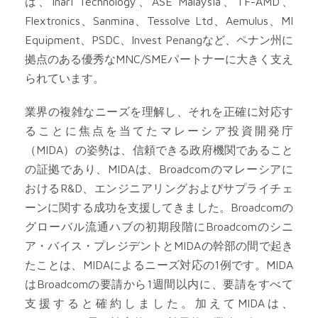
は、Inari Technology、ASE Malaysia、TF-AMD、
Flextronics、Sanmina、Tessolve Ltd、Aemulus、MI
Equipment、PSDC、Invest Penangなど、ペナン州に
拠点のある優秀なMNC/SMEパートナーに大きく支え
られています。
業界の複雑なニーズを理解し、それを正確に対応す
ることに焦点を当てたマレーシア投資開発庁
（MIDA）の姿勢は、信頼できる政府機関であること
の証拠であり、MIDAは、Broadcomのマレーシアに
おけるR&D、エンジニアリングおよびサプライチェ
ーンに関する成功を支援してきました。Broadcomの
グローバル流通ハブの初期段階にBroadcomのシニ
ア・バイス・プレジデントとMIDAの幹部の間で起き
たことは、MIDAによるニーズ対応の1例です。MIDA
はBroadcomの要請から1週間以内に、要請をすべて
支援すると確約しました。加えてMIDAは、