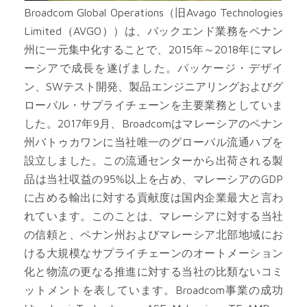
Broadcom Global Operations（旧Avago Technologies
Limited（AVGO））は、バックエンド業務をペナン
州に一元集中化することで、2015年～2018年にマレ
ーシアで成長を遂げました。パッケージ・デザイ
ン、SWテスト開発、製品エンジニアリングおよびグ
ローバル・サプライチェーンを主要業務としていま
した。2017年9月、Broadcomはマレーシアのペナン
州バトゥカワンに当社唯一のグローバル流通ハブを
設立しました。この流通センターから出荷される製
品は当社収益の95%以上を占め、マレーシアのGDP
に占める輸出に対する貢献度は国内企業最大と言わ
れています。このことは、マレーシアに対する当社
の信頼と、ペナン州およびマレーシア北部地域にお
ける大規模なサプライチェーンのオートメーション
化と物流の更なる推進に対する当社の比類ないコミ
ットメントを表しています。Broadcom事業の成功