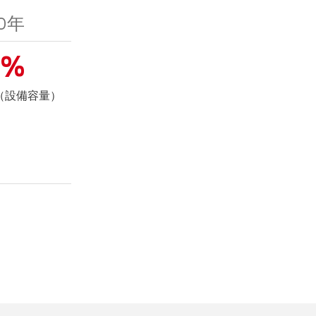
30年
0%
 （設備容量）