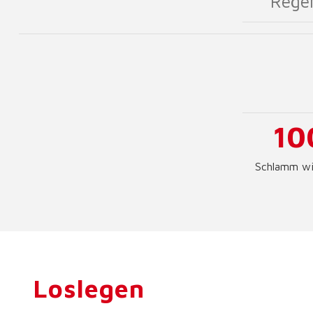
Rege
10
Schlamm wi
Loslegen