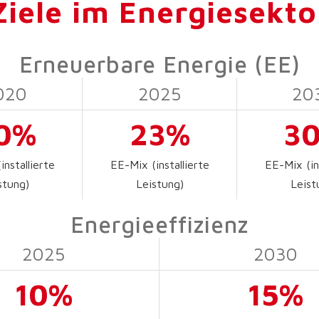
Ziele im Energiesekto
Erneuerbare Energie (EE)
020
2025
20
0%
23%
3
installierte
EE-Mix (installierte
EE-Mix (ins
stung)
Leistung)
Leist
Energieeffizienz
2025
2030
10%
15%