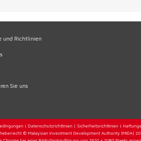
 und Richtlinien
s
ren Sie uns
edingungen
|
Datenschutzrichtlinien
|
Sicherheitsrichtlinien
|
Haftungs
heberrecht © Malaysian Investment Development Authority (MIDA) 2
 Chrome bei einer Bildschirmauflösung von 1920 x 1080 Pixeln angezei