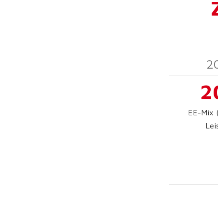
2
2
EE-Mix (
Lei