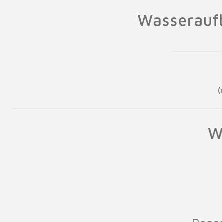
Wasseraufb
(
W