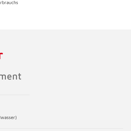
rbrauchs
r
ement
wasser)