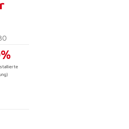
r
30
0%
tallierte
ung)