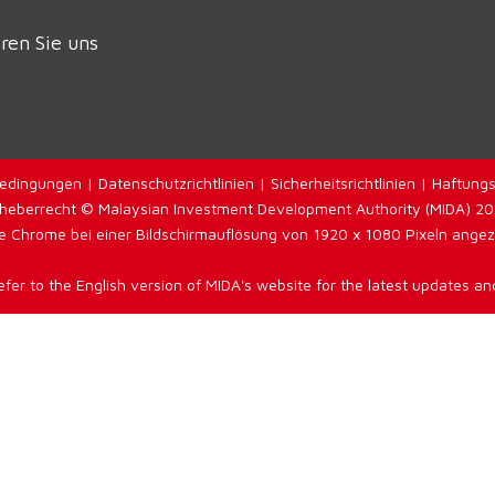
ren Sie uns
edingungen
|
Datenschutzrichtlinien
|
Sicherheitsrichtlinien
|
Haftungs
heberrecht © Malaysian Investment Development Authority (MIDA) 2
 Chrome bei einer Bildschirmauflösung von 1920 x 1080 Pixeln angezei
efer to the English version of MIDA's website for the latest updates and