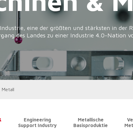
 Metall
&
Engineering
Metallische
Ve
g
Support Industry
Basisproduktie
Met