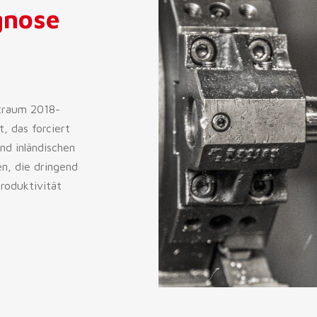
gnose
itraum 2018-
, das forciert
nd inländischen
en, die dringend
roduktivität