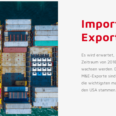
Impor
Expor
Es wird erwartet,
Zeitraum von 2018
wachsen werden. D
M&E-Exporte sind 
die wichtigsten m
den USA stammen.