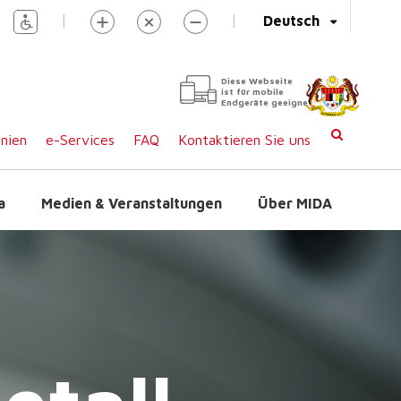
|
|
Deutsch
Diese Webseite
ist für mobile
Endgeräte geeignet
inien
e-Services
FAQ
Kontaktieren Sie uns
a
Medien & Veranstaltungen
Über MIDA