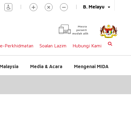
|
|
B. Melayu
Mesra
peranti
mudah alih
e-Perkhidmatan
Soalan Lazim
Hubungi Kami
Malaysia
Media & Acara
Mengenai MIDA