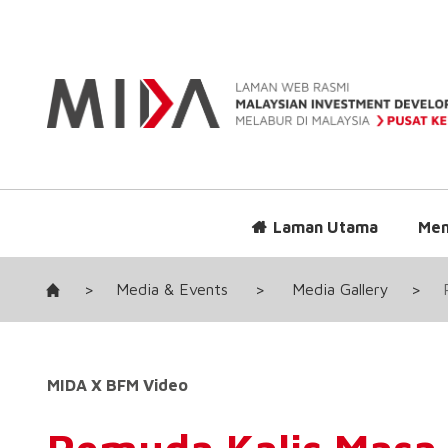
Laman Utama
Men
>
Media & Events
>
Media Gallery
>
MIDA X BFM Video