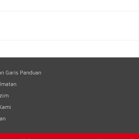
an Garis Panduan
dmatan
azim
Kami
an