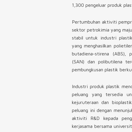
1,300 pengeluar produk plast
Pertumbuhan aktiviti pempro
sektor petrokimia yang maju
stabil untuk industri plas
yang menghasilkan polietilena
butadiena-stirena (ABS), po
(SAN) dan polibutilena te
pembungkusan plastik berkua
Industri produk plastik me
peluang yang tersedia un
kejuruteraan dan bioplast
peluang ini dengan menunjuk
aktiviti R&D kepada peng
kerjasama bersama universiti