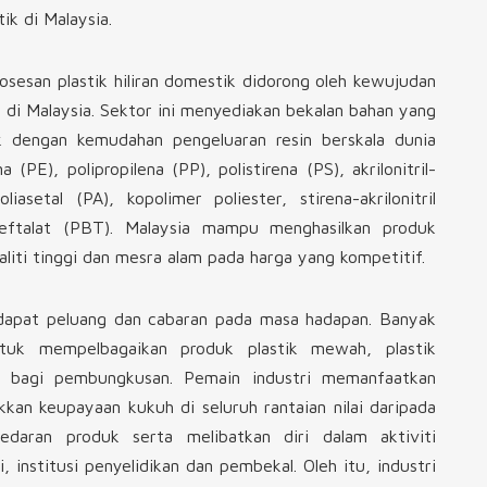
ik di Malaysia.
sesan plastik hiliran domestik didorong oleh kewujudan
 di Malaysia. Sektor ini menyediakan bekalan bahan yang
tik dengan kemudahan pengeluaran resin berskala dunia
 (PE), polipropilena (PP), polistirena (PS), akrilonitril-
liasetal (PA), kopolimer poliester, stirena-akrilonitril
reftalat (PBT). Malaysia mampu menghasilkan produk
liti tinggi dan mesra alam pada harga yang kompetitif.
ndapat peluang dan cabaran pada masa hadapan. Banyak
tuk mempelbagaikan produk plastik mewah, plastik
ik bagi pembungkusan. Pemain industri memanfaatkan
kan keupayaan kukuh di seluruh rantaian nilai daripada
edaran produk serta melibatkan diri dalam aktiviti
, institusi penyelidikan dan pembekal. Oleh itu, industri