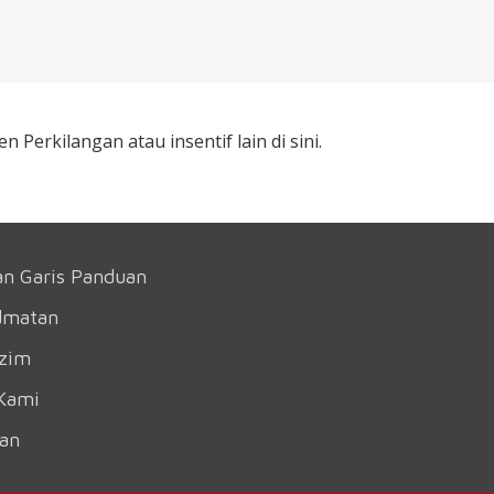
erkilangan atau insentif lain di sini.
an Garis Panduan
dmatan
azim
Kami
an