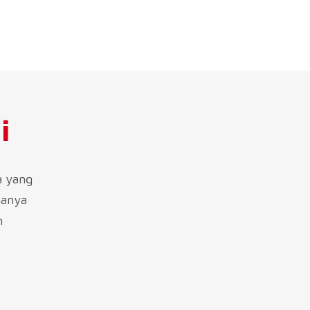
i
a yang
hanya
m