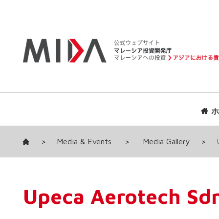
ホ
>
Media & Events
>
Media Gallery
>
Upeca Aerotech Sd