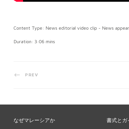
Content Type: News editorial video clip - News appear
Duration: 3:06 mins
PREV
なぜマレーシアか
書式とガ