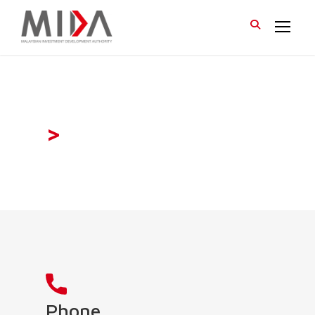
>
Phone