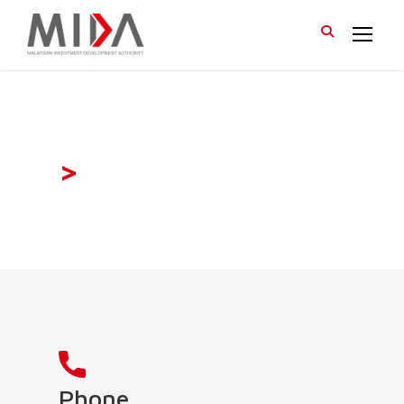
>
Phone