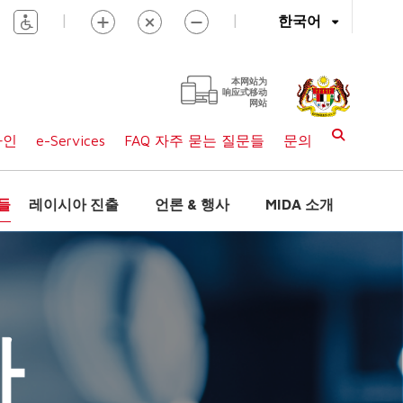
|
|
한국어
本网站为
响应式移动
网站
라인
e-Services
FAQ 자주 묻는 질문들
문의
들
레이시아 진출
언론 & 행사
MIDA 소개