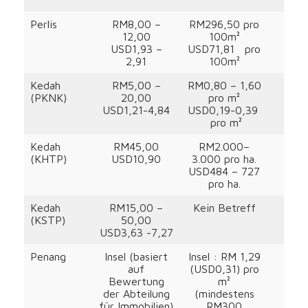
Perlis
RM8,00 –
RM296,50 pro
12,00
100m²
USD1,93 –
USD71,81 pro
2,91
100m²
Kedah
RM5,00 –
RM0,80 – 1,60
(PKNK)
20,00
pro m²
USD1,21-4,84
USD0,19-0,39
pro m²
Kedah
RM45,00
RM2.000–
(KHTP)
USD10,90
3.000 pro ha.
USD484 – 727
pro ha.
Kedah
RM15,00 –
Kein Betreff
Kei
(KSTP)
50,00
USD3,63 -7,27
Penang
Insel (basiert
Insel : RM 1,29
MBPP
auf
(USD0,31) pro
Bewertung
m²
der Abteilung
(mindestens
(Fe
für Immobilien)
RM300