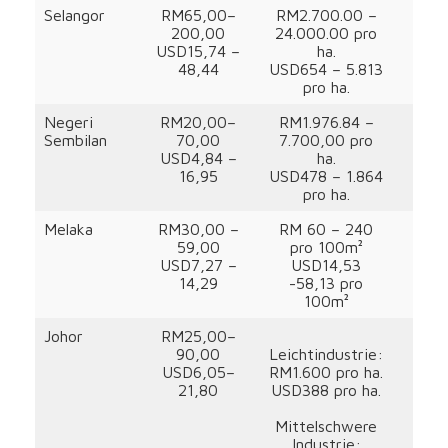
Selangor
RM65,00–
RM2.700.00 –
200,00
24.000.00 pro
USD15,74 –
ha.
48,44
USD654 – 5.813
pro ha.
Negeri
RM20,00–
RM1.976.84 –
Sembilan
70,00
7.700,00 pro
USD4,84 –
ha.
16,95
USD478 – 1.864
pro ha.
Melaka
RM30,00 –
RM 60 – 240
Beb
59,00
pro 100m²
0,
USD7,27 –
USD14,53
14,29
-58,13 pro
Frei
100m²
Johor
RM25,00–
0,
90,00
Leichtindustrie:
USD6,05–
RM1.600 pro ha.
21,80
USD388 pro ha.
Mittelschwere
Industrie: