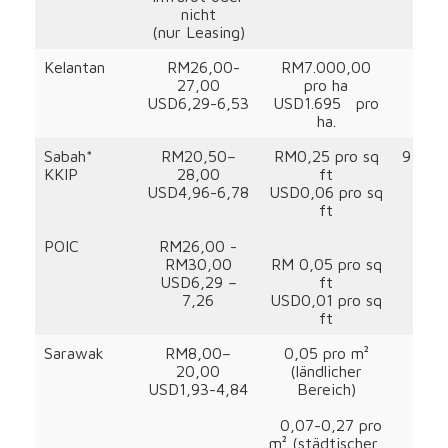
nicht
(nur Leasing)
Kelantan
RM26,00-
RM7.000,00
27,00
pro ha
USD6,29-6,53
USD1.695 pro
ha.
Sabah*
RM20,50–
RM0,25 pro sq
9 
KKIP
28,00
ft
USD4,96-6,78
USD0,06 pro sq
ft
POIC
RM26,00 -
RM30,00
RM 0,05 pro sq
USD6,29 –
ft
7,26
USD0,01 pro sq
ft
Sarawak
RM8,00–
0,05 pro m²
5,
20,00
(ländlicher
USD1,93-4,84
Bereich)
0,07-0,27 pro
m² (städtischer