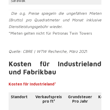
Sarawak
Die o.g. Preise spiegeln die ungefähren Mieten
(Brutto) pro Quadratmeter und Monat inklusive
Dienstleistungsgebühr wieder.
*Mieten gelten nicht für Petronas Twin Towers
Quelle: CBRE | WTW Recherche, März 202
1
Kosten für Industrieland
und Fabrikbau
Kosten für Industrieland*
Standort
Verkaufspreis
Grundsteuer
Komm
pro ft²
Pro Jahr
Im
W