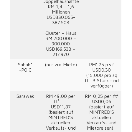
Doppelhaushälfte
RM 1,4 – 1,6
Millionen
USD330.065-
387.503
Cluster – Haus
RM 700.000 –
900.000
USD169.533 –
217.970
Sabah*
(nur zur Miete)
RM1.25 p.s.f
-POIC
USD0.30
(15,000 pro sq
ft– 3 Stück sind
verfügbar)
Sarawak
RM 49,00 per
RM 0,25 per ft²
ft²
USD0,06
USD11,87
(basiert auf
(basiert auf
MINTRED’S
MINTRED’S
aktuellen
aktuellen
Verkaufs- und
Verkaufs- und
Mietpreisen)