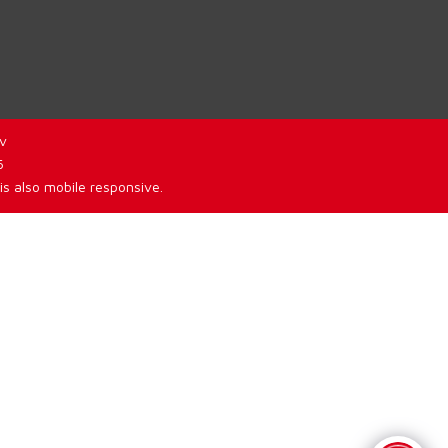
v
6
is also mobile responsive.