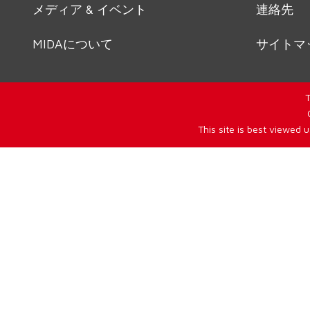
メディア & イベント
連絡先
MIDAについて
サイトマ
T
This site is best viewed 