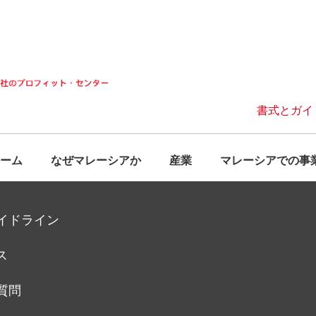
書式とガイ
ーム
なぜマレーシアか
産業
マレーシアでの事
イドライン
ス
質問