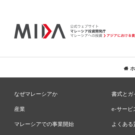
ホ
なぜマレーシアか
書式とガ
産業
e-サービ
マレーシアでの事業開始
よくある