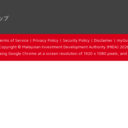
ップ
erms of Service
|
Privacy Policy
|
Security Policy
|
Disclaimer
|
myGo
Copyright © Malaysian Investment Development Authority (MIDA) 202
using Google Chrome at a screen resolution of 1920 x 1080 pixels, and 