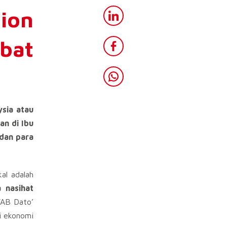
ion
abat
sia atau
an di Ibu
dan para
al adalah
 nasihat
YAB Dato’
i ekonomi