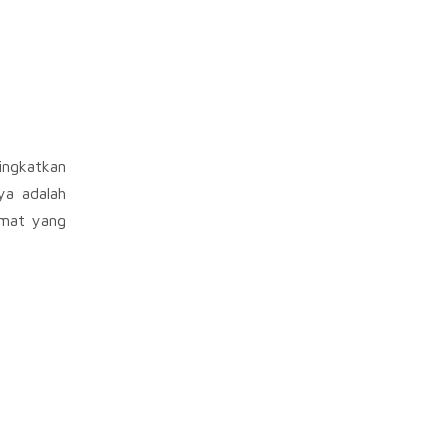
ingkatkan
ya adalah
amat yang