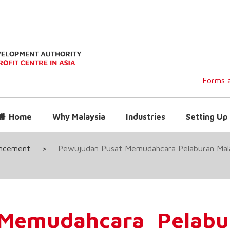
Forms a
Home
Why Malaysia
Industries
Setting Up 
uncement
>
Pewujudan Pusat Memudahcara Pelaburan Malaysi
Memudahcara Pelabu