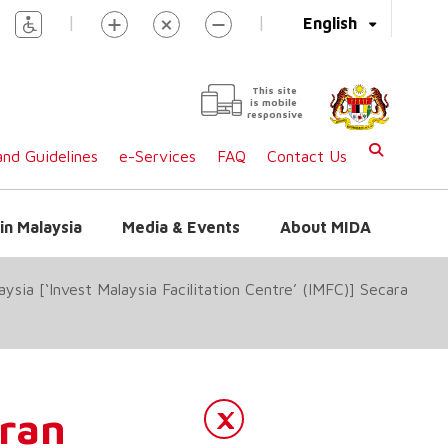
|
|
English
This site
is mobile
responsive
nd Guidelines
e-Services
FAQ
Contact Us
in Malaysia
Media & Events
About MIDA
a [‘Invest Malaysia Facilitation Centre’ (IMFC)] Secara
ran