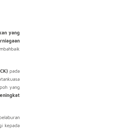
kan yang
rniagaan
mbahbaik
ACK)
pada
atankuasa
mpoh yang
eningkat
 pelaburan
gi kepada