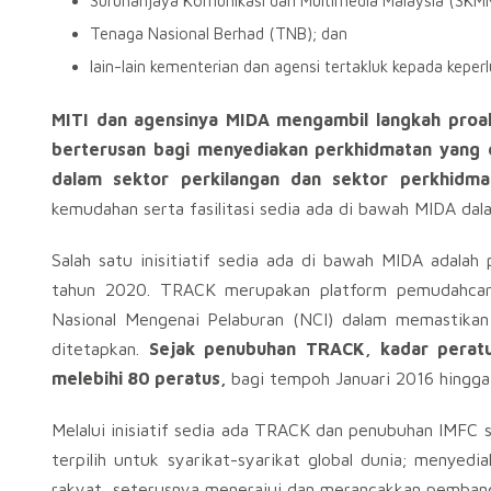
Suruhanjaya Komunikasi dan Multimedia Malaysia (SKMM
Tenaga Nasional Berhad (TNB); dan
lain-lain kementerian dan agensi tertakluk kepada kepe
MITI dan agensinya MIDA mengambil langkah pro
berterusan bagi menyediakan perkhidmatan yang e
dalam sektor perkilangan dan sektor perkhidmat
kemudahan serta fasilitasi sedia ada di bawah MIDA da
Salah satu inisitiatif sedia ada di bawah MIDA adala
tahun 2020. TRACK merupakan platform pemudahcara 
Nasional Mengenai Pelaburan (NCI) dalam memastikan 
ditetapkan.
Sejak penubuhan TRACK, kadar peratus
melebihi 80 peratus,
bagi tempoh Januari 2016 hingga
Melalui inisiatif sedia ada TRACK dan penubuhan IMFC se
terpilih untuk syarikat-syarikat global dunia; menyed
rakyat, seterusnya menerajui dan merancakkan pemban