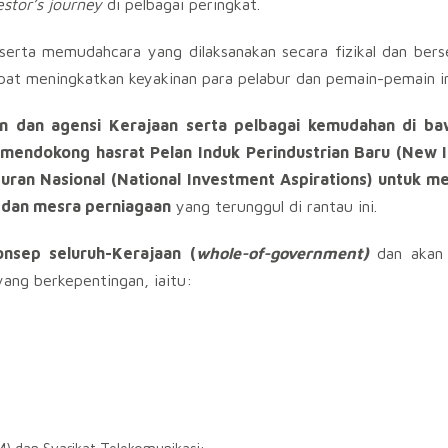
estor’s journey
di pelbagai peringkat.
erta memudahcara yang dilaksanakan secara fizikal dan bers
apat meningkatkan keyakinan para pelabur dan pemain-pemain in
an dan agensi Kerajaan serta pelbagai kemudahan di ba
mendokong hasrat Pelan Induk Perindustrian Baru (New I
uran Nasional (National Investment Aspirations) untuk m
r dan mesra perniagaan
yang terunggul di rantau ini.
nsep seluruh-Kerajaan (
whole-of-government)
dan akan
ang berkepentingan, iaitu: