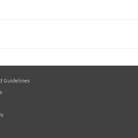
d Guidelines
s
Us