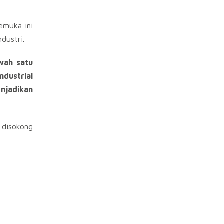
emuka ini
dustri.
wah satu
ndustrial
enjadikan
 disokong