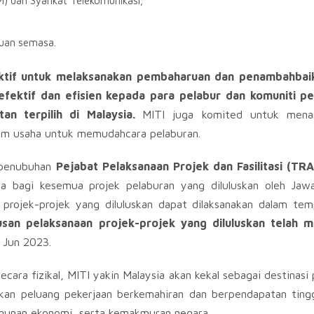
) dan Syarikat Telekomunikasi;
rluan semasa.
aktif untuk melaksanakan pembaharuan dan penambahbai
fektif dan efisien kepada para pelabur dan komuniti pe
an terpilih di Malaysia.
MITI juga komited untuk mena
lam usaha untuk memudahcara pelaburan.
h penubuhan
Pejabat Pelaksanaan Projek dan Fasilitasi (TR
bagi kesemua projek pelaburan yang diluluskan oleh Jaw
projek-projek yang diluluskan dapat dilaksanakan dalam te
an pelaksanaan projek-projek yang diluluskan telah m
 Jun 2023.
cara fizikal, MITI yakin Malaysia akan kekal sebagai destinasi
iakan peluang pekerjaan berkemahiran dan berpendapatan ting
gunan ekonomi, serta kemakmuran negara.