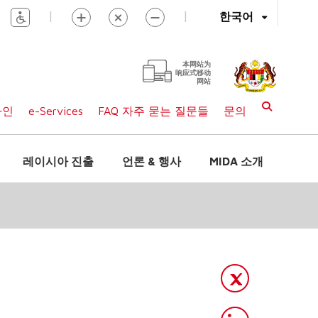
|
|
한국어
本网站为
响应式移动
网站
라인
e-Services
FAQ 자주 묻는 질문들
문의
레이시아 진출
언론 & 행사
MIDA 소개