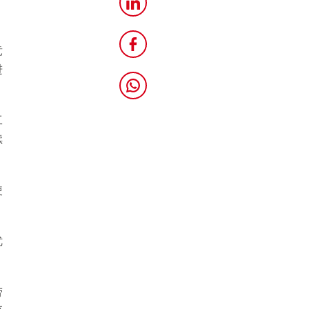
竞
进
工
续
使
优
劳