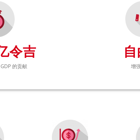
 亿令吉
自
年 GDP 的贡献
增