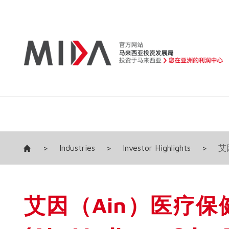
>
Industries
>
Investor Highlights
>
艾因
艾因（Ain）医疗