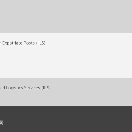
r Expatriate Posts (IILS)
d Logistics Services (IILS)
南