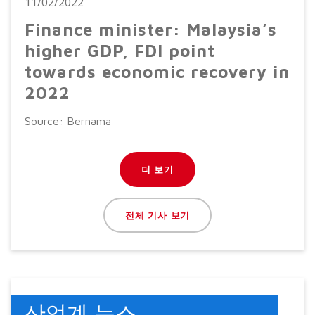
11/02/2022
Finance minister: Malaysia’s
higher GDP, FDI point
towards economic recovery in
2022
Source: Bernama
더 보기
전체 기사 보기
산업계 뉴스