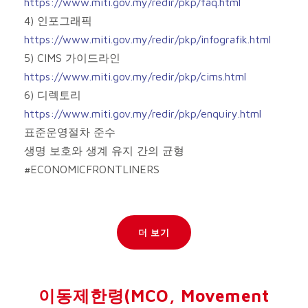
https://www.miti.gov.my/redir/pkp/faq.html
4) 인포그래픽
https://www.miti.gov.my/redir/pkp/infografik.html
5) CIMS 가이드라인
https://www.miti.gov.my/redir/pkp/cims.html
6) 디렉토리
https://www.miti.gov.my/redir/pkp/enquiry.html
표준운영절차 준수
생명 보호와 생계 유지 간의 균형
#ECONOMICFRONTLINERS
더 보기
이동제한령(MCO, Movement