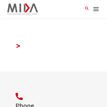
>
Phone