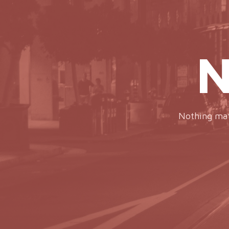
N
Nothing matc