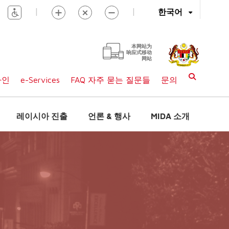
|
|
한국어
本网站为
响应式移动
网站
라인
e-Services
FAQ 자주 묻는 질문들
문의
레이시아 진출
언론 & 행사
MIDA 소개